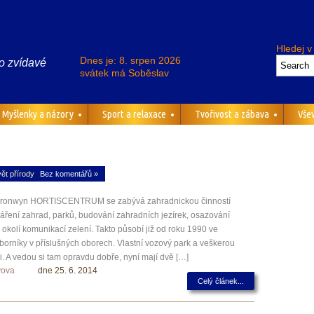
Hledej v
Dnes je: 8. srpen 2026
o zvídavé
svátek má Soběslav
Myšlenky a názory
Sport a relaxace
Tvořivost a zábava
Vše
ět přírody
Bez komentářů »
n Bronwyn HORTISCENTRUM se zabývá zahradnickou činností
áření zahrad, parků, budování zahradních jezírek, osazování
i okolí komunikací zelení. Takto působí již od roku 1990 ve
orníky v příslušných oborech. Vlastní vozový park a veškerou
 A vedou si tam opravdu dobře, nyní mají dvě […]
yova
dne 25. 6. 2014
Celý článek...