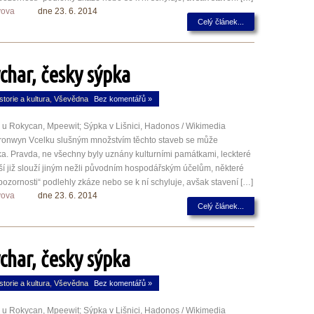
yova
dne 23. 6. 2014
Celý článek...
ýchar, česky sýpka
storie a kultura
,
Vševědna
Bez komentářů »
u Rokycan, Mpeewit; Sýpka v Lišnici, Hadonos / Wikimedia
nwyn Vcelku slušným množstvím těchto staveb se může
ka. Pravda, ne všechny byly uznány kulturními památkami, leckteré
ší již slouží jiným nežli původním hospodářským účelům, některé
pozornosti“ podlehly zkáze nebo se k ní schyluje, avšak stavení […]
yova
dne 23. 6. 2014
Celý článek...
ýchar, česky sýpka
storie a kultura
,
Vševědna
Bez komentářů »
u Rokycan, Mpeewit; Sýpka v Lišnici, Hadonos / Wikimedia