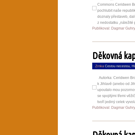
Commons Ceridwen Bro
pochlubit naše republi
doznaly přestaveb, dal
z nedostatku „náležité 
Publikoval: Dagmar Guhr
Děkovná kap
Zrnka
Cestou necestou
,
Hi
Autorka: Ceridwen Bron
k Jihlavě (anebo od Jih
upoutalo mou pozornost
se spojitými třemi věž
tvoří jediný celek vyvol
Publikoval: Dagmar Guhr
Děkovná kap