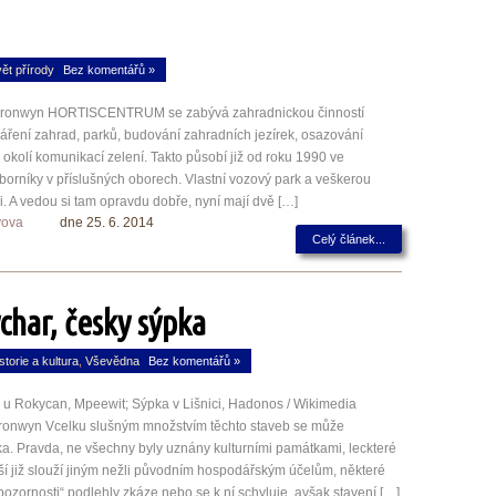
ět přírody
Bez komentářů »
n Bronwyn HORTISCENTRUM se zabývá zahradnickou činností
áření zahrad, parků, budování zahradních jezírek, osazování
i okolí komunikací zelení. Takto působí již od roku 1990 ve
orníky v příslušných oborech. Vlastní vozový park a veškerou
 A vedou si tam opravdu dobře, nyní mají dvě […]
yova
dne 25. 6. 2014
Celý článek...
ýchar, česky sýpka
storie a kultura
,
Vševědna
Bez komentářů »
u Rokycan, Mpeewit; Sýpka v Lišnici, Hadonos / Wikimedia
nwyn Vcelku slušným množstvím těchto staveb se může
ka. Pravda, ne všechny byly uznány kulturními památkami, leckteré
ší již slouží jiným nežli původním hospodářským účelům, některé
pozornosti“ podlehly zkáze nebo se k ní schyluje, avšak stavení […]