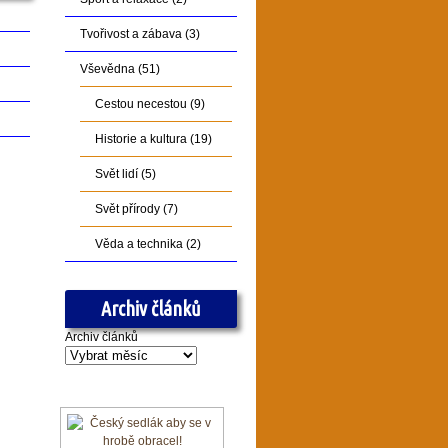
Tvořivost a zábava
(3)
Vševědna
(51)
Cestou necestou
(9)
Historie a kultura
(19)
Svět lidí
(5)
Svět přírody
(7)
Věda a technika
(2)
Archiv článků
Archiv článků