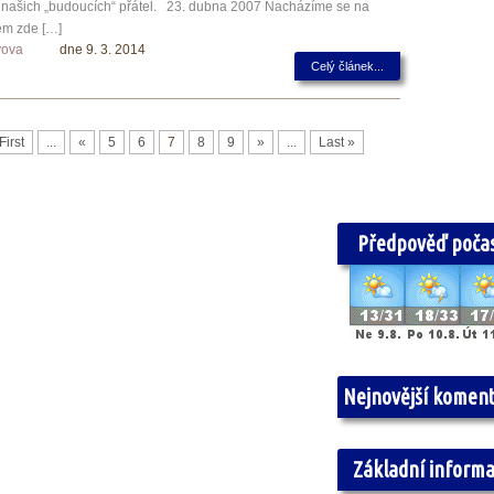
ět našich „budoucích“ přátel. 23. dubna 2007 Nacházíme se na
sem zde […]
yova
dne 9. 3. 2014
Celý článek...
First
...
«
5
6
7
8
9
»
...
Last »
Předpověď počas
Nejnovější komen
Základní inform