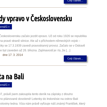
Celý článek...
ízdy vpravo v Československu
entářů »
v Československu začalo jezdit vpravo. Už od roku 1926 se republika
na pravé straně silnice. Ale až s příchodem německých vojsk –
iky se 17.3.1939 zavedl pravostranný provoz. Začalo se v Ostravě
e byl zaveden až 26. března. Zajímavostí je i to, že […]
dne 17. 3. 2014
Celý článek...
ta na Bali
entářů »
7, právě jsem zakoupila tento deník na zápisky z dlouho
ho plánované dovolené! Letenky do Indonésie na ostrov Bali
loviny ledna. Víza nám právě vyřizuje náš známý František, který