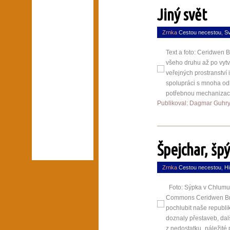
Jiný svět
Zrnka
Cestou necestou
,
Sv
Text a foto: Ceridwe
všeho druhu až po vytv
veřejných prostranství 
spolupráci s mnoha odb
potřebnou mechanizaci.
Publikoval: Dagmar Guhr
Špejchar, šp
Zrnka
Cestou necestou
,
Hi
Foto: Sýpka v Chlumu 
Commons Ceridwen Bro
pochlubit naše republi
doznaly přestaveb, dal
z nedostatku „náležité 