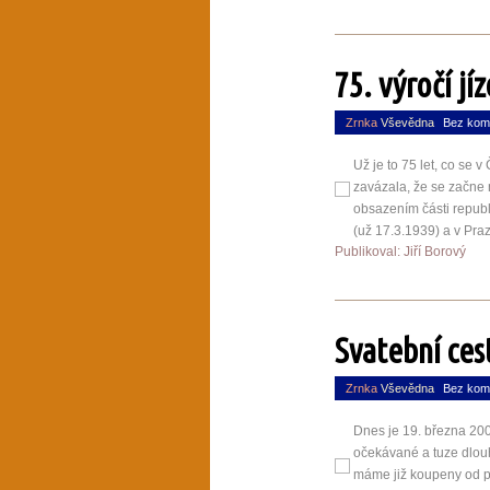
75. výročí j
Zrnka
Vševědna
Bez kom
Už je to 75 let, co se 
zavázala, že se začne 
obsazením části republ
(už 17.3.1939) a v Praz
Publikoval: Jiří Borový
Svatební ces
Zrnka
Vševědna
Bez kom
Dnes je 19. března 200
očekávané a tuze dlou
máme již koupeny od po