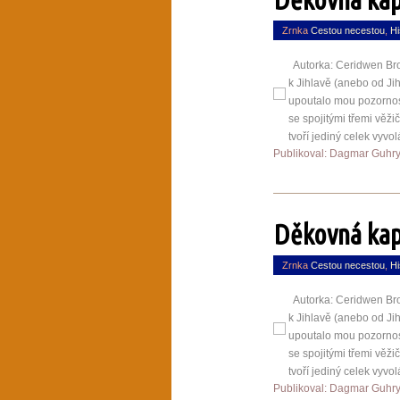
Zrnka
Cestou necestou
,
Hi
Autorka: Ceridwen Bron
k Jihlavě (anebo od Jih
upoutalo mou pozornost
se spojitými třemi věž
tvoří jediný celek vyvol
Publikoval: Dagmar Guhr
Děkovná kap
Zrnka
Cestou necestou
,
Hi
Autorka: Ceridwen Bron
k Jihlavě (anebo od Jih
upoutalo mou pozornost
se spojitými třemi věž
tvoří jediný celek vyvol
Publikoval: Dagmar Guhr