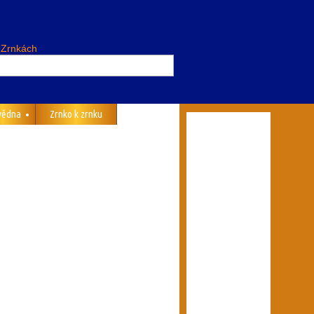
 Zrnkách
vědna
Zrnko k zrnku