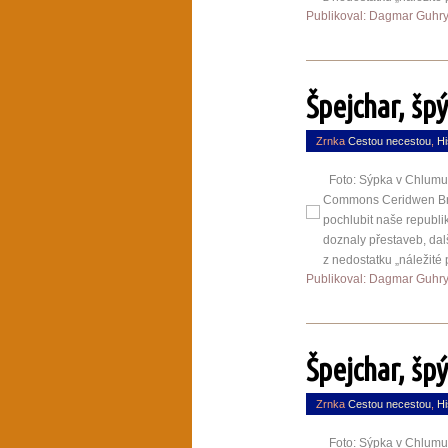
Publikoval: Dagmar Guhr
Špejchar, šp
Zrnka
Cestou necestou
,
Hi
Foto: Sýpka v Chlumu 
Commons Ceridwen Bro
pochlubit naše republi
doznaly přestaveb, dal
z nedostatku „náležité 
Publikoval: Dagmar Guhr
Špejchar, šp
Zrnka
Cestou necestou
,
Hi
Foto: Sýpka v Chlumu 