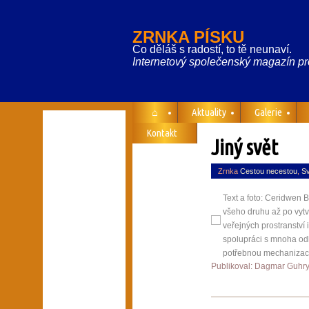
ZRNKA PÍSKU
Co děláš s radostí, to tě neunaví.
Internetový společenský magazín pr
⌂
Aktuality
Galerie
Kontakt
Jiný svět
Zrnka
Cestou necestou
,
Sv
Text a foto: Ceridwe
všeho druhu až po vytv
veřejných prostranství 
spolupráci s mnoha odb
potřebnou mechanizaci.
Publikoval: Dagmar Guhr