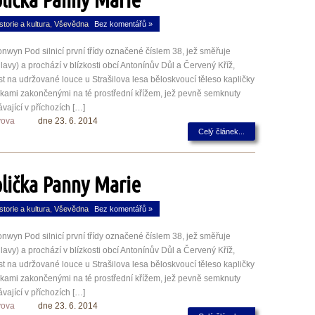
storie a kultura
,
Vševědna
Bez komentářů »
wyn Pod silnicí první třídy označené číslem 38, jež směřuje
lavy) a prochází v blízkosti obcí Antonínův Důl a Červený Kříž,
 na udržované louce u Strašilova lesa běloskvoucí těleso kapličky
ičkami zakončenými na té prostřední křížem, jež pevně semknuty
ávající v příchozích […]
yova
dne 23. 6. 2014
Celý článek...
lička Panny Marie
storie a kultura
,
Vševědna
Bez komentářů »
wyn Pod silnicí první třídy označené číslem 38, jež směřuje
lavy) a prochází v blízkosti obcí Antonínův Důl a Červený Kříž,
 na udržované louce u Strašilova lesa běloskvoucí těleso kapličky
ičkami zakončenými na té prostřední křížem, jež pevně semknuty
ávající v příchozích […]
yova
dne 23. 6. 2014