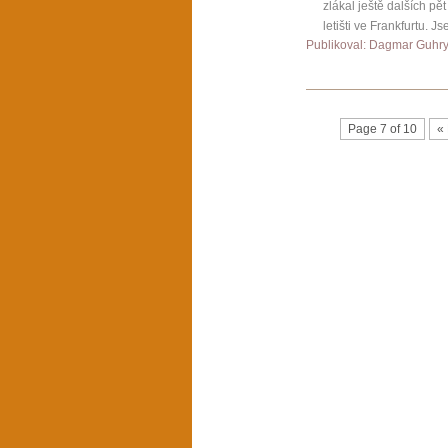
zlákal ještě dalších p
letišti ve Frankfurtu. J
Publikoval: Dagmar Guhr
Page 7 of 10
« 