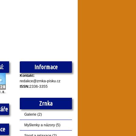
í:
Informace
Kontakt:
redakce@zrnka-pisku.cz
ISSN:
2336-3355
Zrnka
táře
Galerie
(2)
Myšlenky a názory
(5)
ace
Sport a relaxace
(2)