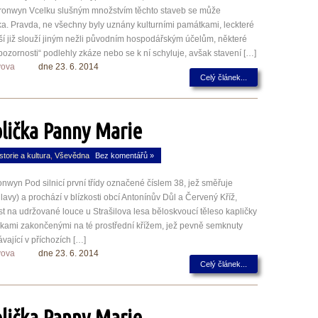
nwyn Vcelku slušným množstvím těchto staveb se může
ka. Pravda, ne všechny byly uznány kulturními památkami, leckteré
ší již slouží jiným nežli původním hospodářským účelům, některé
pozornosti“ podlehly zkáze nebo se k ní schyluje, avšak stavení […]
yova
dne 23. 6. 2014
Celý článek...
lička Panny Marie
storie a kultura
,
Vševědna
Bez komentářů »
wyn Pod silnicí první třídy označené číslem 38, jež směřuje
lavy) a prochází v blízkosti obcí Antonínův Důl a Červený Kříž,
 na udržované louce u Strašilova lesa běloskvoucí těleso kapličky
ičkami zakončenými na té prostřední křížem, jež pevně semknuty
ávající v příchozích […]
yova
dne 23. 6. 2014
Celý článek...
lička Panny Marie