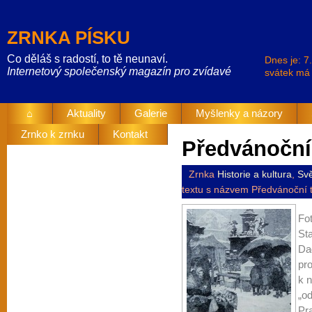
ZRNKA PÍSKU
Co děláš s radostí, to tě neunaví.
Dnes je: 7
Internetový společenský magazín pro zvídavé
svátek má
⌂
Aktuality
Galerie
Myšlenky a názory
Zrnko k zrnku
Kontakt
Předvánoční 
Zrnka
Historie a kultura
,
Svě
textu s názvem Předvánoční t
Fot
St
D
pro
k 
„o
Pra