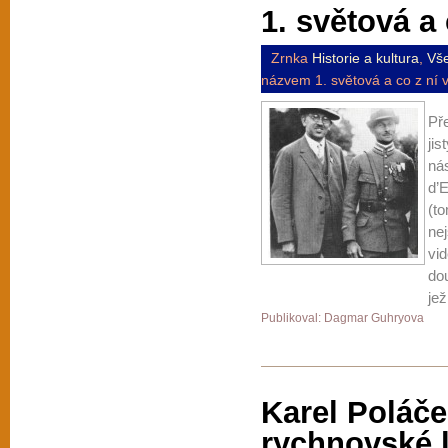
1. světová a 
Zrnka
Historie a kultura
,
Vš
názvem 1. světová a co z ní 
Pře
jis
ná
d’
(to
ne
vid
do
jež
Publikoval: Dagmar Guhryova
Karel Poláče
rychnovské 