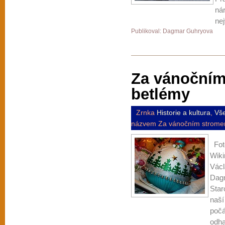
nár
ne
Publikoval: Dagmar Guhryova
Za vánočním
betlémy
Zrnka
Historie a kultura
,
Vš
názvem Za vánočním stromem
Foto
Wik
Václ
Dagm
Star
naší
počá
odha