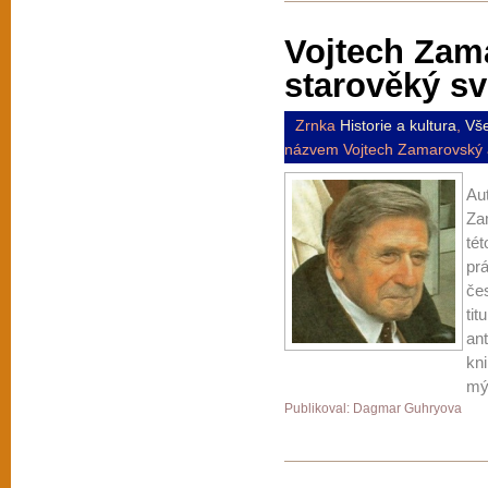
Vojtech Zam
starověký sv
Zrnka
Historie a kultura
,
Vš
názvem Vojtech Zamarovský a
Au
Za
tét
prá
če
tit
ant
kn
mý
Publikoval: Dagmar Guhryova