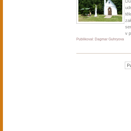
Dů
ud
těl
za
sem
v 
Publikoval: Dagmar Guhryova
Pa