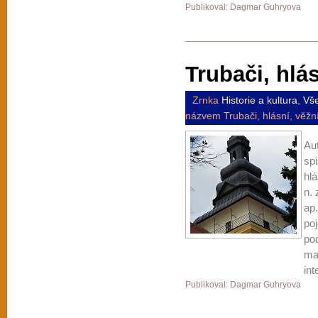
Publikoval: Dagmar Guhryova
Trubači, hlás
Zrnka
Historie a kultura
,
Vš
názvem Trubači, hlásní, věžní
Au
sp
hlá
n.
ap
po
po
mat
int
Publikoval: Dagmar Guhryova