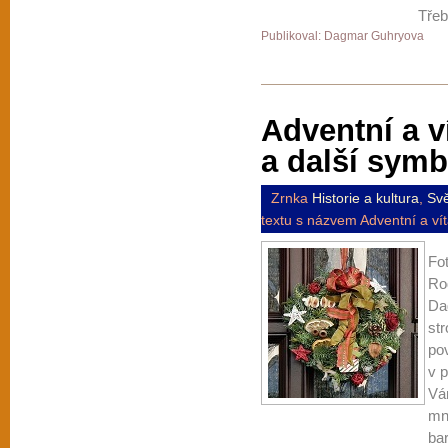
Třeb
Publikoval: Dagmar Guhryova
Adventní a v
a další symb
Zrnka
Historie a kultura
,
Svě
textu s názvem Adventní a ví
Fo
Ro
Da
str
pov
v 
Vá
mn
bar