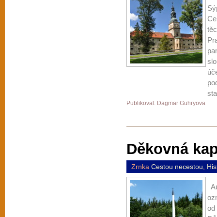
Sý
Ce
tě
Pr
pam
sl
úče
po
st
Publikoval: Dagmar Guhryova
Děkovná kap
Zrnka
Cestou necestou
,
His
Au
oz
od 