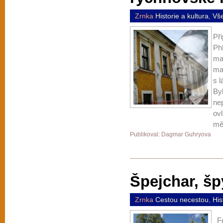
Zrnka
Historie a kultura
,
Vš
Př
Ph
ma
ma
s 
By
nep
ov
měs
Publikoval: Dagmar Guhryova
Špejchar, šp
Zrnka
Cestou necestou
,
His
Fo